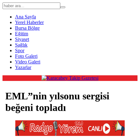
Ana Sayfa
Yerel Haberler
Bursa Bölge
Eğitim
Siyaset
Sağlık
Spor
Foto Galeri
Video Galeri
Yazarlar
EML”nin yılsonu sergisi
beğeni topladı