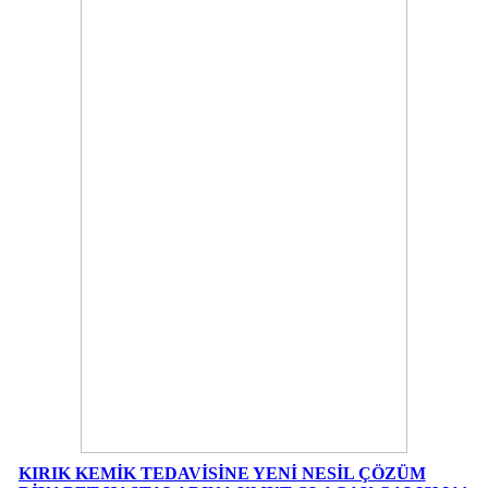
KIRIK KEMİK TEDAVİSİNE YENİ NESİL ÇÖZÜM