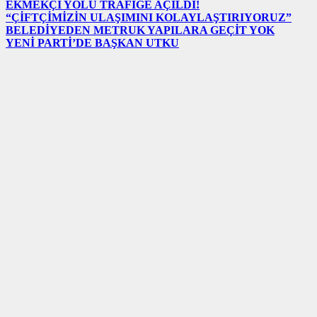
EKMEKÇİ YOLU TRAFİĞE AÇILDI!
“ÇİFTÇİMİZİN ULAŞIMINI KOLAYLAŞTIRIYORUZ”
BELEDİYEDEN METRUK YAPILARA GEÇİT YOK
YENİ PARTİ’DE BAŞKAN UTKU