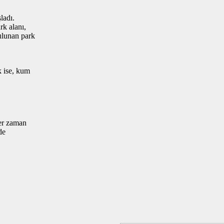
ladı.
rk alanı,
ulunan park
k ise, kum
her zaman
de