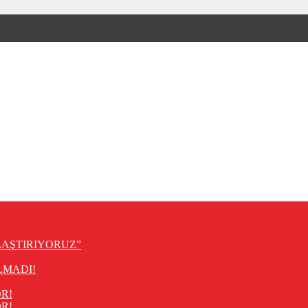
LAŞTIRIYORUZ”
LMADI!
R!
R!