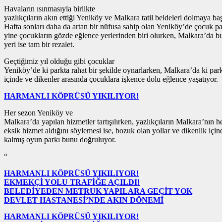
Havaların ısınmasıyla birlikte
yazlıkçıların akın ettiği Yeniköy ve Malkara tatil beldeleri dolmaya baş
Hafta sonları daha da artan bir nüfusa sahip olan Yeniköy’de çocuk pa
yine çocukların gözde eğlence yerlerinden biri olurken, Malkara’da b
yeri ise tam bir rezalet.
Geçtiğimiz yıl olduğu gibi çocuklar
Yeniköy’de ki parkta rahat bir şekilde oynarlarken, Malkara’da ki par
içinde ve dikenler arasında çocuklara işkence dolu eğlence yaşatıyor.
HARMANLI KÖPRÜSÜ YIKILIYOR!
Her sezon Yeniköy ve
Malkara’da yapılan hizmetler tartışılırken, yazlıkçıların Malkara’nın 
eksik hizmet aldığını söylemesi ise, bozuk olan yollar ve dikenlik için
kalmış oyun parkı bunu doğruluyor.
“
HARMANLI KÖPRÜSÜ YIKILIYOR!
EKMEKÇİ YOLU TRAFİĞE AÇILDI!
BELEDİYEDEN METRUK YAPILARA GEÇİT YOK
DEVLET HASTANESİ’NDE AKIN DÖNEMİ
HARMANLI KÖPRÜSÜ YIKILIYOR!