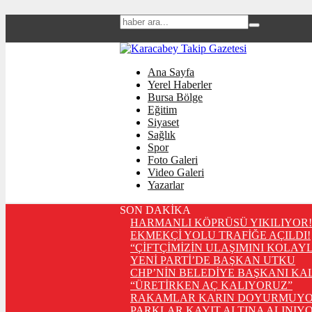
Ana Sayfa
Yerel Haberler
Bursa Bölge
Eğitim
Siyaset
Sağlık
Spor
Foto Galeri
Video Galeri
Yazarlar
SON DAKİKA
HARMANLI KÖPRÜSÜ YIKILIYOR!
EKMEKÇİ YOLU TRAFİĞE AÇILDI!
“ÇİFTÇİMİZİN ULAŞIMINI KOLAY
YENİ PARTİ’DE BAŞKAN UTKU
CHP’NİN BELEDİYE BAŞKANI KA
“ÜRETİRKEN AÇ KALIYORUZ”
RAKAMLAR KARIN DOYURMUYO
PARKLAR KAYIT ALTINA ALINIYO