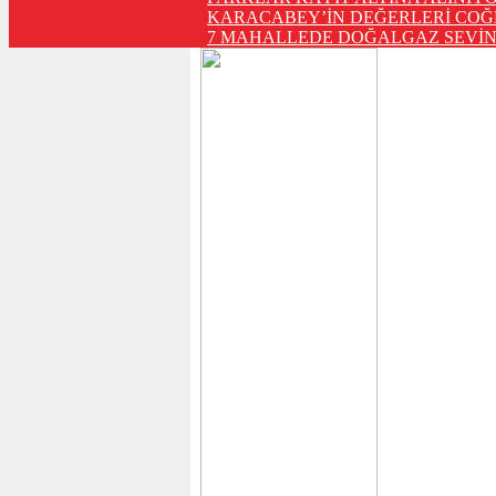
KARACABEY’İN DEĞERLERİ COĞ
7 MAHALLEDE DOĞALGAZ SEVİN