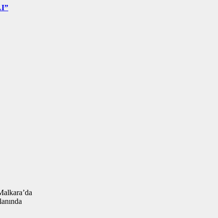
I”
Malkara’da
alanında