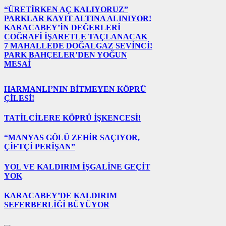
“ÜRETİRKEN AÇ KALIYORUZ”
PARKLAR KAYIT ALTINA ALINIYOR!
KARACABEY’İN DEĞERLERİ
COĞRAFİ İŞARETLE TAÇLANACAK
7 MAHALLEDE DOĞALGAZ SEVİNCİ!
PARK BAHÇELER’DEN YOĞUN
MESAİ
HARMANLI’NIN BİTMEYEN KÖPRÜ
ÇİLESİ!
TATİLCİLERE KÖPRÜ İŞKENCESİ!
“MANYAS GÖLÜ ZEHİR SAÇIYOR,
ÇİFTÇİ PERİŞAN”
YOL VE KALDIRIM İŞGALİNE GEÇİT
YOK
KARACABEY’DE KALDIRIM
SEFERBERLİĞİ BÜYÜYOR