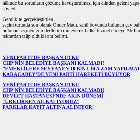
hâlinde bu sorunların çözüme kavuşturulması için elinden geleni yapa
söyledi.
Gemlik’te gerçekleştirilen
seçim turunda son olarak Önder Matlı, sahil boyunda bulunan çay bah
bulunan seçmenlerin dertlerini dinleyerek halka hizmet etmeye Ak Par
tekrardan talip olduklarını belirtti.
“
YENİ PARTİ’DE BAŞKAN UTKU
CHP’NİN BELEDİYE BAŞKANI KALMADI!
”EMEKLİLERE SEYYANEN 10 BİN LİRA ZAM YAPILMAL
KARACABEY’DE YENİ PARTİ HAREKETİ BÜYÜYOR
YENİ PARTİ’DE BAŞKAN UTKU
CHP’NİN BELEDİYE BAŞKANI KALMADI!
DEVLET HASTANESİ’NDE AKIN DÖNEMİ
“ÜRETİRKEN AÇ KALIYORUZ”
PARKLAR KAYIT ALTINA ALINIYOR!