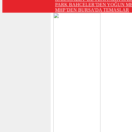
PARK BAHÇELER’DEN YOĞUN ME
MHP’DEN BURSA’DA TEMASLAR