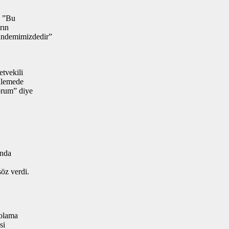
, ”Bu
rın
gündemimizdedir”
etvekili
inlemede
yorum” diye
unda
söz verdi.
polama
si