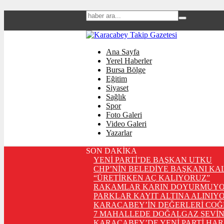
Ana Sayfa
Yerel Haberler
Bursa Bölge
Eğitim
Siyaset
Sağlık
Spor
Foto Galeri
Video Galeri
Yazarlar
SON DAKİKA
YENİ PARTİ’DE BAŞKAN UTKU
CHP’NİN BELEDİYE BAŞKANI KA
“ÜRETİRKEN AÇ KALIYORUZ”
RAKAMLAR KARIN DOYURMUYO
PARKLAR KAYIT ALTINA ALINIYO
KARACABEY’İN DEĞERLERİ COĞ
7 MAHALLEDE DOĞALGAZ SEVİN
KARACABEY’DE YENİ PARTİ HA