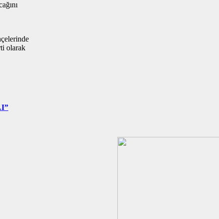
cağını
çelerinde
ti olarak
I”