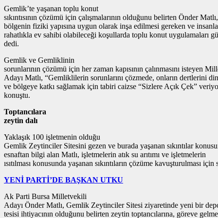
Gemlik’te yaşanan toplu konut
sıkıntısının çözümü için çalışmalarının olduğunu belirten Önder Matlı
bölgenin fiziki yapısına uygun olarak inşa edilmesi gereken ve insanla
rahatlıkla ev sahibi olabileceği koşullarda toplu konut uygulamaları 
dedi.
Gemlik ve Gemliklinin
sorunlarının çözümü için her zaman kapısının çalınmasını isteyen Mill
Adayı Matlı, “Gemliklilerin sorunlarını çözmede, onların dertlerini d
ve bölgeye katkı sağlamak için tabiri caizse “Sizlere Açık Çek” veri
konuştu.
Toptancılara
zeytin dalı
Yaklaşık 100 işletmenin olduğu
Gemlik Zeytinciler Sitesini gezen ve burada yaşanan sıkıntılar konus
esnaftan bilgi alan Matlı, işletmelerin atık su arıtımı ve işletmelerin
ısıtılması konusunda yaşanan sıkıntıların çözüme kavuşturulması için 
YENİ PARTİ’DE BAŞKAN UTKU
Ak Parti Bursa Milletvekili
Adayı Önder Matlı, Gemlik Zeytinciler Sitesi ziyaretinde yeni bir de
tesisi ihtiyacının olduğunu belirten zeytin toptancılarına, göreve gelme