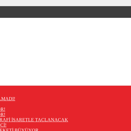
LMADI!
R!
R!
RAFİ İŞARETLE TAÇLANACAK
Cİ!
REKETİ BÜYÜYOR