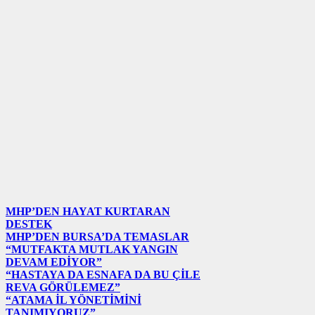
MHP’DEN HAYAT KURTARAN
DESTEK
MHP’DEN BURSA’DA TEMASLAR
“MUTFAKTA MUTLAK YANGIN
DEVAM EDİYOR”
“HASTAYA DA ESNAFA DA BU ÇİLE
REVA GÖRÜLEMEZ”
“ATAMA İL YÖNETİMİNİ
TANIMIYORUZ”