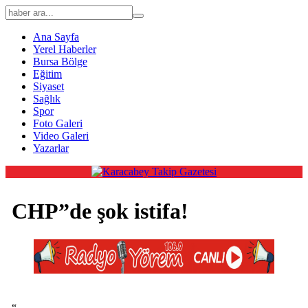
Ana Sayfa
Yerel Haberler
Bursa Bölge
Eğitim
Siyaset
Sağlık
Spor
Foto Galeri
Video Galeri
Yazarlar
CHP”de şok istifa!
“