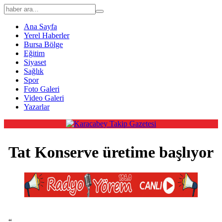
Ana Sayfa
Yerel Haberler
Bursa Bölge
Eğitim
Siyaset
Sağlık
Spor
Foto Galeri
Video Galeri
Yazarlar
Tat Konserve üretime başlıyor
“