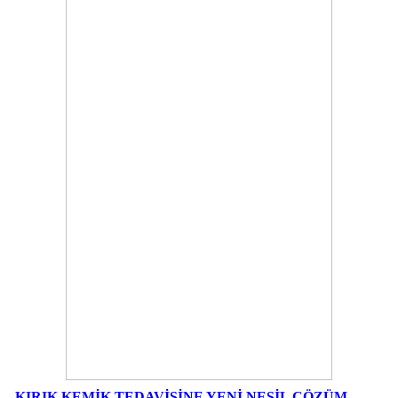
KIRIK KEMİK TEDAVİSİNE YENİ NESİL ÇÖZÜM