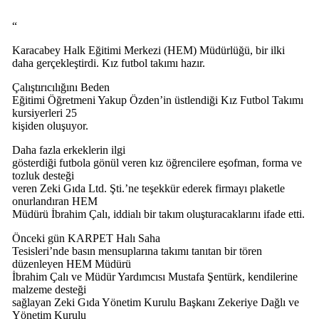
“
Karacabey Halk Eğitimi Merkezi (HEM) Müdürlüğü, bir ilki
daha gerçekleştirdi. Kız futbol takımı hazır.
Çalıştırıcılığını Beden
Eğitimi Öğretmeni Yakup Özden’in üstlendiği Kız Futbol Takımı
kursiyerleri 25
kişiden oluşuyor.
Daha fazla erkeklerin ilgi
gösterdiği futbola gönül veren kız öğrencilere eşofman, forma ve
tozluk desteği
veren Zeki Gıda Ltd. Şti.’ne teşekkür ederek firmayı plaketle
onurlandıran HEM
Müdürü İbrahim Çalı, iddialı bir takım oluşturacaklarını ifade etti.
Önceki gün KARPET Halı Saha
Tesisleri’nde basın mensuplarına takımı tanıtan bir tören
düzenleyen HEM Müdürü
İbrahim Çalı ve Müdür Yardımcısı Mustafa Şentürk, kendilerine
malzeme desteği
sağlayan Zeki Gıda Yönetim Kurulu Başkanı Zekeriye Dağlı ve
Yönetim Kurulu