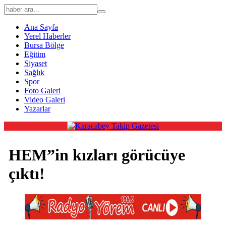
Ana Sayfa
Yerel Haberler
Bursa Bölge
Eğitim
Siyaset
Sağlık
Spor
Foto Galeri
Video Galeri
Yazarlar
HEM”in kızları görücüye
çıktı!