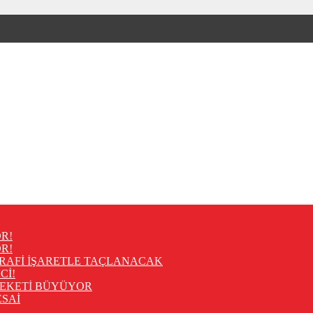
R!
R!
RAFİ İŞARETLE TAÇLANACAK
Cİ!
REKETİ BÜYÜYOR
SAİ