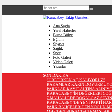
Ana Sayfa
Yerel Haberler
Bursa Bölge
Eğitim
Siyaset
Sağlık
Spor
Foto Galeri
Video Galeri
Yazarlar
SON DAKİKA
“ÜRETİRKEN AÇ KALIYORUZ”
RAKAMLAR KARIN DOYURMUYO
PARKLAR KAYIT ALTINA ALINIYO
KARACABEY’İN DEĞERLERİ COĞ
7 MAHALLEDE DOĞALGAZ SEVİN
KARACABEY’DE YENİ PARTİ HA
PARK BAHÇELER’DEN YOĞUN ME
MHP’DEN BURSA’DA TEMASLAR