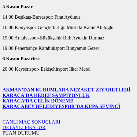
5 Kasım Pazar
14.00 Beşiktaş-Bursaspor: Fırat Aydınus
16.00 Konyaspor-Gençlerbirliği: Mustafa Kamil Abitoğlu
19.00 Antalyaspor-Büyükşehir Bld: Aytekin Durmaz
19.00 Fenerbahçe-Karabükspor: Bünyamin Gezer
6 Kasım Pazartesi
20.00 Kayserispor- Eskişehirspor: İlker Meral
“
AKMAN’DAN KURUMLARA NEZAKET ZİYARETLERİ
KARACA’DA HEDEF ŞAMPİYONLUK
KARACA’DA ÇELİK DÖNEMİ!
KARACABEY BELEDİYESPOR’DA KUPA SEVİNCİ
CANLI MAÇ SONUÇLARI
DETAYLI FİKSTÜR
PUAN DURUMU