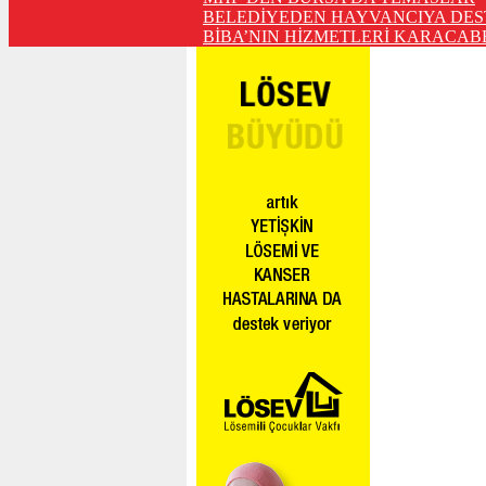
BELEDİYEDEN HAYVANCIYA DES
BİBA’NIN HİZMETLERİ KARACABE