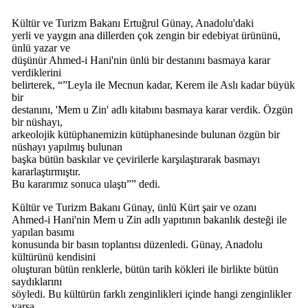
Kültür ve Turizm Bakanı Ertuğrul Günay, Anadolu'daki
yerli ve yaygın ana dillerden çok zengin bir edebiyat ürününü,
ünlü yazar ve
düşünür Ahmed-i Hani'nin ünlü bir destanını basmaya karar
verdiklerini
belirterek, “”Leyla ile Mecnun kadar, Kerem ile Aslı kadar büyük
bir
destanını, 'Mem u Zin' adlı kitabını basmaya karar verdik. Özgün
bir nüshayı,
arkeolojik kütüphanemizin kütüphanesinde bulunan özgün bir
nüshayı yapılmış bulunan
başka bütün baskılar ve çevirilerle karşılaştırarak basmayı
kararlaştırmıştır.
Bu kararımız sonuca ulaştı”” dedi.
Kültür ve Turizm Bakanı Günay, ünlü Kürt şair ve ozanı
Ahmed-i Hani'nin Mem u Zin adlı yapıtının bakanlık desteği ile
yapılan basımı
konusunda bir basın toplantısı düzenledi. Günay, Anadolu
kültürünü kendisini
oluşturan bütün renklerle, bütün tarih kökleri ile birlikte bütün
saydıklarını
söyledi. Bu kültürün farklı zenginlikleri içinde hangi zenginlikler
varsa