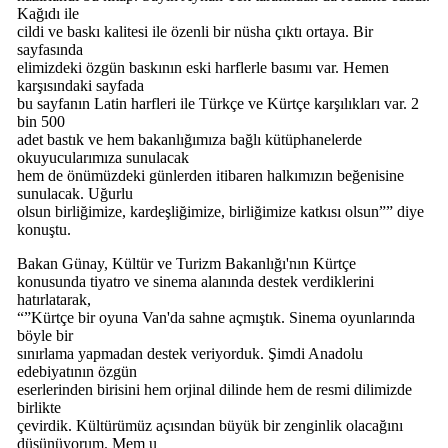
Kağıdı ile
cildi ve baskı kalitesi ile özenli bir nüsha çıktı ortaya. Bir
sayfasında
elimizdeki özgün baskının eski harflerle basımı var. Hemen
karşısındaki sayfada
bu sayfanın Latin harfleri ile Türkçe ve Kürtçe karşılıkları var. 2
bin 500
adet bastık ve hem bakanlığımıza bağlı kütüphanelerde
okuyucularımıza sunulacak
hem de önümüzdeki günlerden itibaren halkımızın beğenisine
sunulacak. Uğurlu
olsun birliğimize, kardeşliğimize, birliğimize katkısı olsun”” diye
konuştu.
Bakan Günay, Kültür ve Turizm Bakanlığı'nın Kürtçe
konusunda tiyatro ve sinema alanında destek verdiklerini
hatırlatarak,
“”Kürtçe bir oyuna Van'da sahne açmıştık. Sinema oyunlarında
böyle bir
sınırlama yapmadan destek veriyorduk. Şimdi Anadolu
edebiyatının özgün
eserlerinden birisini hem orjinal dilinde hem de resmi dilimizde
birlikte
çevirdik. Kültürümüz açısından büyük bir zenginlik olacağını
düşünüyorum. Mem u