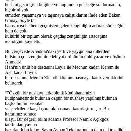
hepsini geçmişten bugüne ve bugünden geleceğe soldurmadan,
hiçbirini yok
etmeden yaşatmaya ve taşımaya çalıştıklarını ifade eden Bakan
Günay, böyle bir
bakış açısı ile hem geçmişten gelen zenginliğin artarak süreceğini
hem de çok
kültürlü bir toplum olarak çağdaş zenginliğin artacağına
inandığını kaydetti.
Bu çerçevede Anadolu'daki yerli ve yaygın ana dillerden
birisinin çok zengin bir edebiyat ürününün ünlü yazar ve düşünür
Ahmed-i
Hani'nin ünlü bir destanını Leyla ile Mecnun kadar, Kerem ile
Aslı kadar büyük
bir destanını, Mem u Zin adlı kitabını basmaya karar verdiklerini
belirterek,
“”Özgün bir nüshayı, arkeolojik kütüphanemizin
kütüphanesinde bulunan özgün bir nüshayı yapılmış bulunan
başka bütün baskılar
ve çevirilerle karşılaştırarak basmayı kararlaştırmıştır. Bu
kararımız sonuca
ulaştı. Bir değerli bilim adamız Profesör Namık Açıkgöz
tarafından yayına
hazırlandı bu kitap. Sayın Ayhan Tek tarafından da redakte edildi.