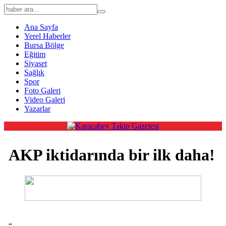
Ana Sayfa
Yerel Haberler
Bursa Bölge
Eğitim
Siyaset
Sağlık
Spor
Foto Galeri
Video Galeri
Yazarlar
AKP iktidarında bir ilk daha!
“