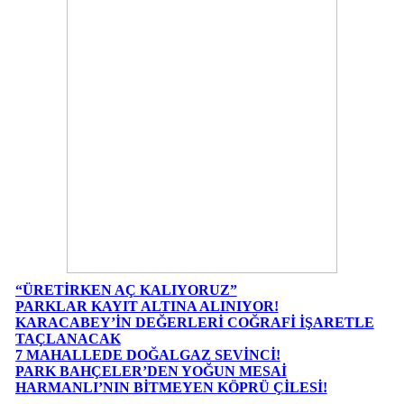
“ÜRETİRKEN AÇ KALIYORUZ”
PARKLAR KAYIT ALTINA ALINIYOR!
KARACABEY’İN DEĞERLERİ COĞRAFİ İŞARETLE
TAÇLANACAK
7 MAHALLEDE DOĞALGAZ SEVİNCİ!
PARK BAHÇELER’DEN YOĞUN MESAİ
HARMANLI’NIN BİTMEYEN KÖPRÜ ÇİLESİ!