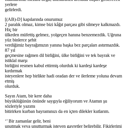
yerlere
gelirlerdi.
[(AB)-D] kapılarında onurumuz
2 paralık olmaz, kimse bizi kâğıt parçası gibi silmeye kalkmazdı.
Hiç bir
ülkeden müfettiş gelmez, yolgeçen hanına benzemezdik. Uğruna
yüz binlerce şehit
verdiğimiz bayrağımızın yanına başka bez parçaları astırmazdık.
87 yıl
geçmesine rağmen dil birliğini, ülke birliğini ve tek bayrak ve
istiklal marşı
birliğini resmen kabul ettirmiş olurduk ki kardeşi kardeşe
kırdırmak
isteyenlere hep birlikte hadi oradan der ve ilerleme yoluna devam
etmiş
olurduk.
Sayın Atam, bir kere daha
büyüklüğünün önünde saygıyla eğiliyorum ve Atamın şu
sözleriyle yazımı
bitirirken kurban bayramınızı da en içten dilekler kutlarım.
‘’ Bir zamanlar gelir, beni
unutmak veya unutturmak isteyen gayretler belirebilir. Fikirlerimi