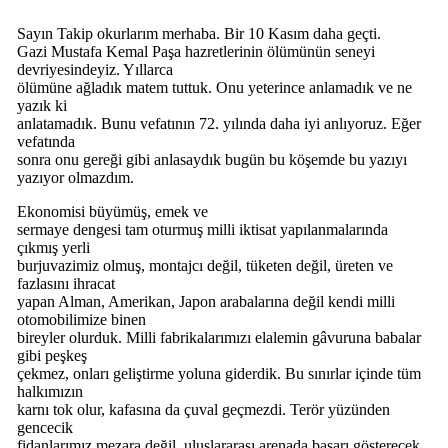
Sayın Takip okurlarım merhaba. Bir 10 Kasım daha geçti.
Gazi Mustafa Kemal Paşa hazretlerinin ölümünün seneyi
devriyesindeyiz. Yıllarca
ölümüne ağladık matem tuttuk. Onu yeterince anlamadık ve ne
yazık ki
anlatamadık. Bunu vefatının 72. yılında daha iyi anlıyoruz. Eğer
vefatında
sonra onu gereği gibi anlasaydık bugün bu köşemde bu yazıyı
yazıyor olmazdım.
Ekonomisi büyümüş, emek ve
sermaye dengesi tam oturmuş milli iktisat yapılanmalarında
çıkmış yerli
burjuvazimiz olmuş, montajcı değil, tüketen değil, üreten ve
fazlasını ihracat
yapan Alman, Amerikan, Japon arabalarına değil kendi milli
otomobilimize binen
bireyler olurduk. Milli fabrikalarımızı elalemin gâvuruna babalar
gibi peşkeş
çekmez, onları geliştirme yoluna giderdik. Bu sınırlar içinde tüm
halkımızın
karnı tok olur, kafasına da çuval geçmezdi. Terör yüzünden
gencecik
fidanlarımız mezara değil, uluslararası arenada başarı gösterecek