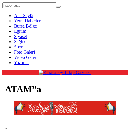
Ana Sayfa
Yerel Haberler
Bursa Bölge
Eğitim
Siyaset
Sağlık
Spor
Foto Galeri
Video Galeri
Yazarlar
ATAM”a
“