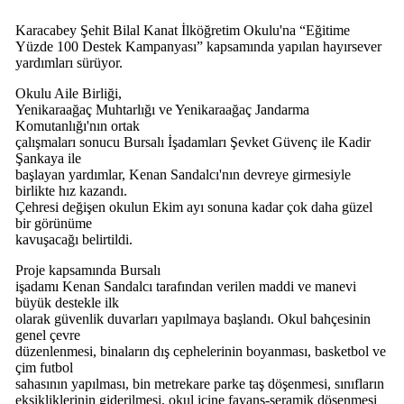
Karacabey Şehit Bilal Kanat İlköğretim Okulu'na “Eğitime
Yüzde 100 Destek Kampanyası” kapsamında yapılan hayırsever
yardımları sürüyor.
Okulu Aile Birliği,
Yenikaraağaç Muhtarlığı ve Yenikaraağaç Jandarma
Komutanlığı'nın ortak
çalışmaları sonucu Bursalı İşadamları Şevket Güvenç ile Kadir
Şankaya ile
başlayan yardımlar, Kenan Sandalcı'nın devreye girmesiyle
birlikte hız kazandı.
Çehresi değişen okulun Ekim ayı sonuna kadar çok daha güzel
bir görünüme
kavuşacağı belirtildi.
Proje kapsamında Bursalı
işadamı Kenan Sandalcı tarafından verilen maddi ve manevi
büyük destekle ilk
olarak güvenlik duvarları yapılmaya başlandı. Okul bahçesinin
genel çevre
düzenlenmesi, binaların dış cephelerinin boyanması, basketbol ve
çim futbol
sahasının yapılması, bin metrekare parke taş döşenmesi, sınıfların
eksikliklerinin giderilmesi, okul içine fayans-seramik döşenmesi