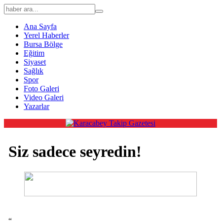
Ana Sayfa
Yerel Haberler
Bursa Bölge
Eğitim
Siyaset
Sağlık
Spor
Foto Galeri
Video Galeri
Yazarlar
Siz sadece seyredin!
“