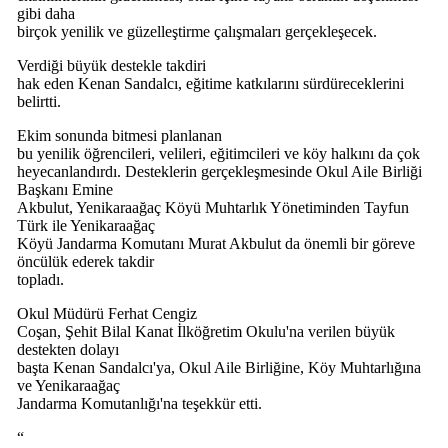
gibi daha
birçok yenilik ve güzelleştirme çalışmaları gerçekleşecek.
Verdiği büyük destekle takdiri
hak eden Kenan Sandalcı, eğitime katkılarını sürdüreceklerini
belirtti.
Ekim sonunda bitmesi planlanan
bu yenilik öğrencileri, velileri, eğitimcileri ve köy halkını da çok
heyecanlandırdı. Desteklerin gerçekleşmesinde Okul Aile Birliği
Başkanı Emine
Akbulut, Yenikaraağaç Köyü Muhtarlık Yönetiminden Tayfun
Türk ile Yenikaraağaç
Köyü Jandarma Komutanı Murat Akbulut da önemli bir göreve
öncülük ederek takdir
topladı.
Okul Müdürü Ferhat Cengiz
Coşan, Şehit Bilal Kanat İlköğretim Okulu'na verilen büyük
destekten dolayı
başta Kenan Sandalcı'ya, Okul Aile Birliğine, Köy Muhtarlığına
ve Yenikaraağaç
Jandarma Komutanlığı'na teşekkür etti.
“