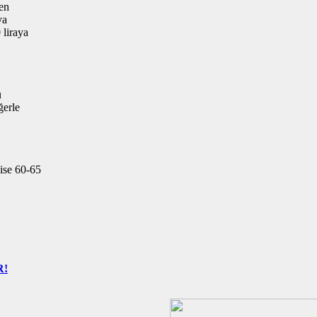
ren
ya
 liraya
u
ğerle
 ise 60-65
R!