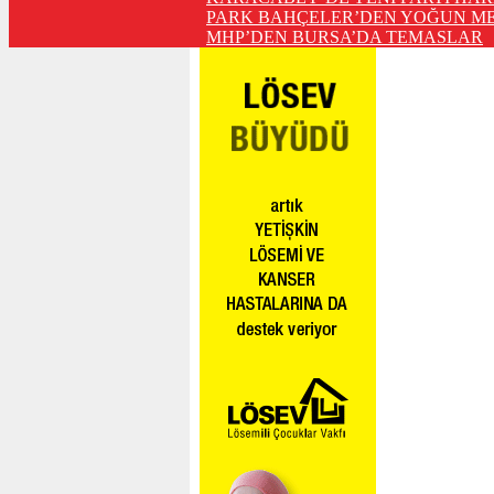
PARK BAHÇELER’DEN YOĞUN ME
MHP’DEN BURSA’DA TEMASLAR