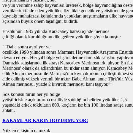
ve yün verimine sahip hayvanları üreterek, bölge hayvancılığına dest
verdiklerini ifade eden yetkililer, özellikle genetik ve yetiştirme ile gen
kaynağı muhafazası konularında yaptıkları araştırmaların ülke hayvanc
açısından büyük önem taşıdığını bildirdi.
Enstitünün 1935 yılında Karacabey harası içinde merinos
çiftliği olarak kurulduğunu dile getiren yetkililer, şöyle konuştu:
“”Daha sonra ayrılıyor ve
özellikle 1990 yılından sonra Marmara Hayvancılık Araştırma Enstitü
devam ediyor. Her yıl bölge yetiştiricilerine damızlık satışları yapılıyor
Damızlık satışlarında ilk sırayı Karacabey Merinosu ırkı alıyor. En faz
Merinosu' olarak da adlandırılan bu ırklar satın alınıyor. Karacabey M
etlik Alman merinosu ile Marmara'nın kıvırcık ırkının çiftleştirilmesi 
elde edilmiş yüksek verimli bir ırktır. Baba Alman, anne Türk'tür. Yü
Alman merinosu, yüzde 2 kıvırcık merinosu kanı taşıyor.””
Söz konusu türün her yıl bölge
yetiştiricisine açık artırma usulüyle satıldığını belirten yetkililer, 1,5
yaşındaki erkek tokluların 800, koçların ise bin 100 liradan satışa su
anlattı.
RAKAMLAR KARIN DOYURMUYOR!
Yüzlerce kişinin damızlık