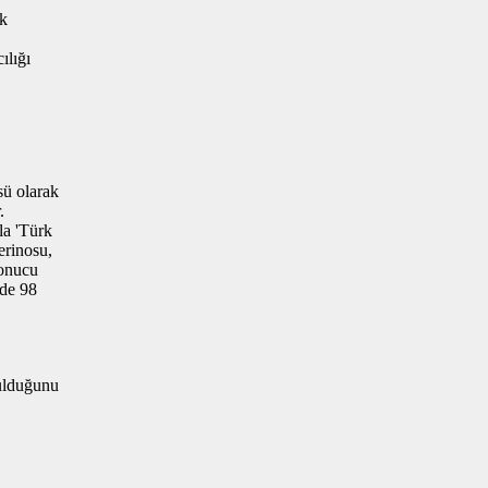
ek
ılığı
sü olarak
.
la 'Türk
erinosu,
sonucu
zde 98
nulduğunu