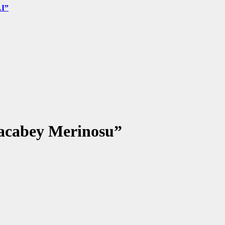
I”
aracabey Merinosu”