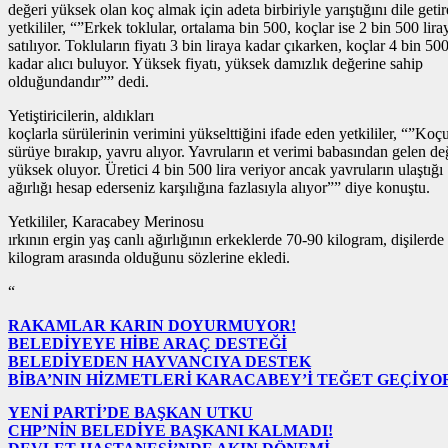
değeri yüksek olan koç almak için adeta birbiriyle yarıştığını dile geti
yetkililer, “”Erkek toklular, ortalama bin 500, koçlar ise 2 bin 500 lira
satılıyor. Tokluların fiyatı 3 bin liraya kadar çıkarken, koçlar 4 bin 500
kadar alıcı buluyor. Yüksek fiyatı, yüksek damızlık değerine sahip
olduğundandır”” dedi.
Yetiştiricilerin, aldıkları
koçlarla sürülerinin verimini yükselttiğini ifade eden yetkililer, “”Koç
sürüye bırakıp, yavru alıyor. Yavruların et verimi babasından gelen de
yüksek oluyor. Üretici 4 bin 500 lira veriyor ancak yavruların ulaştığı
ağırlığı hesap ederseniz karşılığına fazlasıyla alıyor”” diye konuştu.
Yetkililer, Karacabey Merinosu
ırkının ergin yaş canlı ağırlığının erkeklerde 70-90 kilogram, dişilerde
kilogram arasında olduğunu sözlerine ekledi.
“
RAKAMLAR KARIN DOYURMUYOR!
BELEDİYEYE HİBE ARAÇ DESTEĞİ
BELEDİYEDEN HAYVANCIYA DESTEK
BİBA’NIN HİZMETLERİ KARACABEY’İ TEĞET GEÇİYO
YENİ PARTİ’DE BAŞKAN UTKU
CHP’NİN BELEDİYE BAŞKANI KALMADI!