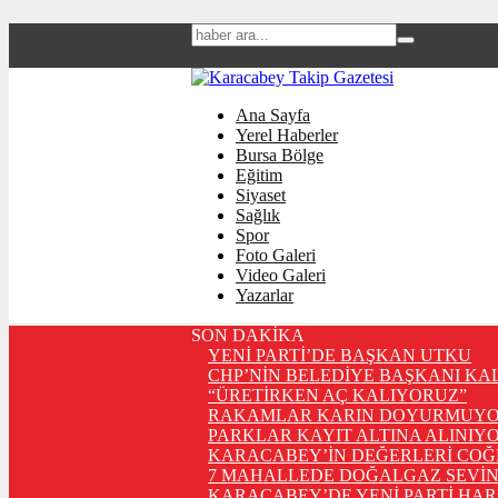
Ana Sayfa
Yerel Haberler
Bursa Bölge
Eğitim
Siyaset
Sağlık
Spor
Foto Galeri
Video Galeri
Yazarlar
SON DAKİKA
YENİ PARTİ’DE BAŞKAN UTKU
CHP’NİN BELEDİYE BAŞKANI KA
“ÜRETİRKEN AÇ KALIYORUZ”
RAKAMLAR KARIN DOYURMUYO
PARKLAR KAYIT ALTINA ALINIYO
KARACABEY’İN DEĞERLERİ COĞ
7 MAHALLEDE DOĞALGAZ SEVİN
KARACABEY’DE YENİ PARTİ HA