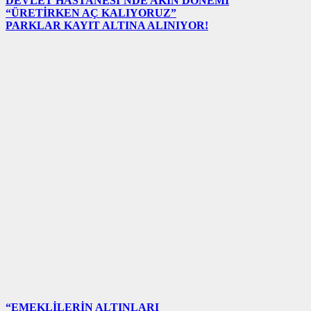
DEVLET HASTANESİ’NDE AKIN DÖNEMİ
“ÜRETİRKEN AÇ KALIYORUZ”
PARKLAR KAYIT ALTINA ALINIYOR!
“EMEKLİLERİN ALTINLARI