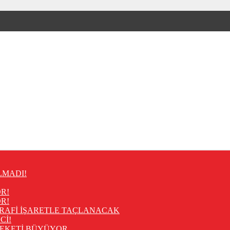
LMADI!
R!
R!
RAFİ İŞARETLE TAÇLANACAK
Cİ!
REKETİ BÜYÜYOR