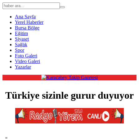
Ana Sayfa
Yerel Haberler
Bursa Bölge
Eğitim
Siyaset
Sağlık
Spor
Foto Galeri
Video Galeri
Yazarlar
Türkiye sizinle gurur duyuyor
“