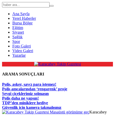
Ana Sayfa
Yerel Haberler
Bursa Bölge
Eğitim
Siyaset
Sağlık
Spor
Foto Galeri
Video Galeri
Yazarlar
ARAMA SONUÇLARI
Polis, asker, savcı para istemez!
Polis amcalarından ‘rengarenk’ proje
Sevgi çiçeklerimiz solmasın
Polis daha ne yapsın!
TDP’den miniklere hediye
Güvenlik için kamera takmalısınız
Masaüstü görünüme geç
Karacabey