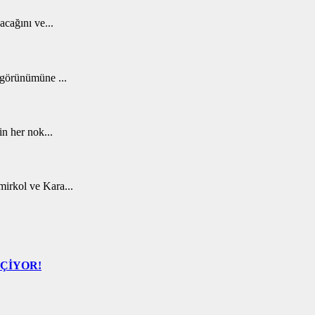
acağını ve...
 görünümüne ...
in her nok...
irkol ve Kara...
EÇİYOR!