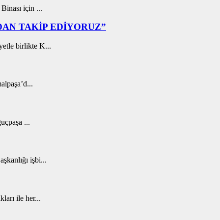
inası için ...
NDAN TAKİP EDİYORUZ”
le birlikte K...
alpaşa’d...
uçpaşa ...
kanlığı işbi...
arı ile her...