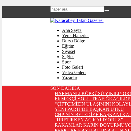
Ana Sayfa
Yerel Haberler
Bursa Bölge
Eğitim
Siyaset
Sağlık
Spor
Foto Galeri
Video Galeri
Yazarlar
SON DAKİKA
HARMANLI KÖPRÜSÜ YIKILIYOR!
EKMEKÇİ YOLU TRAFİĞE AÇILDI!
“ÇİFTÇİMİZİN ULAŞIMINI KOLAY
YENİ PARTİ’DE BAŞKAN UTKU
CHP’NİN BELEDİYE BAŞKANI KA
“ÜRETİRKEN AÇ KALIYORUZ”
RAKAMLAR KARIN DOYURMUYO
PARKLAR KAYIT ALTINA ALINIYO