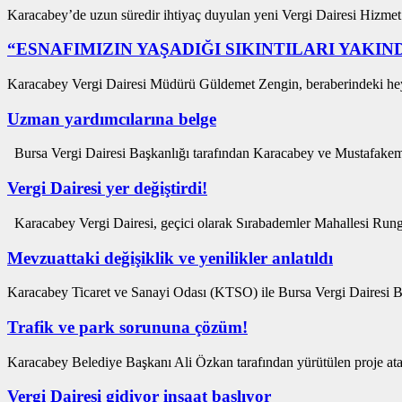
Karacabey’de uzun süredir ihtiyaç duyulan yeni Vergi Dairesi Hizmet B
“ESNAFIMIZIN YAŞADIĞI SIKINTILARI YAKI
Karacabey Vergi Dairesi Müdürü Güldemet Zengin, beraberindeki heyet
Uzman yardımcılarına belge
Bursa Vergi Dairesi Başkanlığı tarafından Karacabey ve Mustafakem
Vergi Dairesi yer değiştirdi!
Karacabey Vergi Dairesi, geçici olarak Sırabademler Mahallesi Rung
Mevzuattaki değişiklik ve yenilikler anlatıldı
Karacabey Ticaret ve Sanayi Odası (KTSO) ile Bursa Vergi Dairesi Baş
Trafik ve park sorununa çözüm!
Karacabey Belediye Başkanı Ali Özkan tarafından yürütülen proje atakl
Vergi Dairesi gidiyor inşaat başlıyor