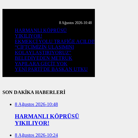
GÜNLÜK HABER AKIŞI
8 Ağustos 2026-10:48
HARMANLI KÖPRÜSÜ
YIKILIYOR!
EKMEKÇİ YOLU TRAFİĞE AÇILDI!
“ÇİFTÇİMİZİN ULAŞIMINI
KOLAYLAŞTIRIYORUZ”
BELEDİYEDEN METRUK
YAPILARA GEÇİT YOK
YENİ PARTİ’DE BAŞKAN UTKU
SON DAKİKA HABERLERİ
8 Ağustos 2026-10:48
HARMANLI KÖPRÜSÜ
YIKILIYOR!
8 Ağustos 2026-10:24