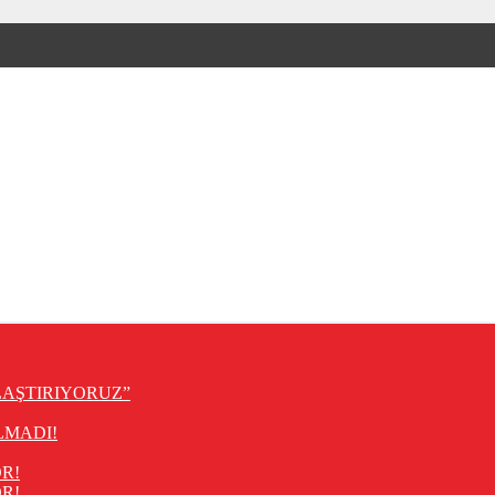
LAŞTIRIYORUZ”
LMADI!
R!
R!