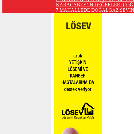
KARACABEY’İN DEĞERLERİ COĞ
7 MAHALLEDE DOĞALGAZ SEVİN