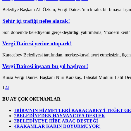
Belediye Başkanı Ali Özkan, Vergi Dairesi’nin kiralık bir binaya taşın
Şehir içi trafiği nefes alacak!
Son dönemde belediyenin gerçekleştirdiği yatırımlarla, ‘modern kent’
Vergi Dairesi yerine otopark!
Karacabey Belediyesi tarafından, merkez-kırsal ayırt etmeksizin, ilçen
Vergi Dairesi inşaatı bu yıl başlıyor!
Bursa Vergi Dairesi Başkanı Nuri Karakaş, Tahsilat Müdürü Latif Dem
1
2
3
BU AY ÇOK OKUNANLAR
1
BİBA’NIN HİZMETLERİ KARACABEY’İ TEĞET G
2
BELEDİYEDEN HAYVANCIYA DESTEK
3
BELEDİYEYE HİBE ARAÇ DESTEĞİ
4
RAKAMLAR KARIN DOYURMUYOR!