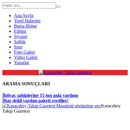
Ana Sayfa
Yerel Haberler
Bursa Bölge
Eğitim
Siyaset
Sağlık
Spor
Foto Galeri
Video Galeri
Yazarlar
ARAMA SONUÇLARI
İhtiyaç sahiplerine 15 ton gıda yardımı
İftar değil yardım paketi verdiler!
Masaüstü görünüme geç
Karacabey
Takip Gazetesi
rno
https://makeup.orangebeauty.com/
https://www.salonyjardinlospino