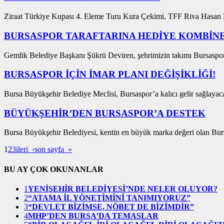
Ziraat Türkiye Kupası 4. Eleme Turu Kura Çekimi, TFF Riva Hasan D
BURSASPOR TARAFTARINA HEDİYE KOMBİNE
Gemlik Belediye Başkanı Şükrü Deviren, şehrimizin takımı Bursaspor
BURSASPOR İÇİN İMAR PLANI DEĞİŞİKLİĞİ!
Bursa Büyükşehir Belediye Meclisi, Bursaspor’a kalıcı gelir sağlayaca
BÜYÜKŞEHİR’DEN BURSASPOR’A DESTEK
Bursa Büyükşehir Belediyesi, kentin en büyük marka değeri olan Bursa
1
2
3
ileri ›
son sayfa »
BU AY ÇOK OKUNANLAR
1
YENİŞEHİR BELEDİYESİ’NDE NELER OLUYOR?
2
“ATAMA İL YÖNETİMİNİ TANIMIYORUZ”
3
“DEVLET BİZİMSE, NÖBET DE BİZİMDİR”
4
MHP’DEN BURSA’DA TEMASLAR