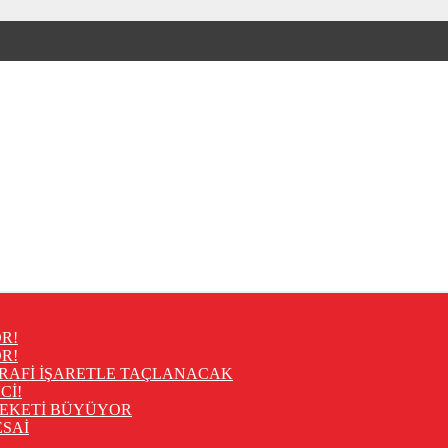
R!
R!
RAFİ İŞARETLE TAÇLANACAK
Cİ!
REKETİ BÜYÜYOR
SAİ