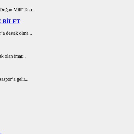
oğan Millî Takı...
 BİLET
’a destek olma...
k olan imar...
spor’a gelir...