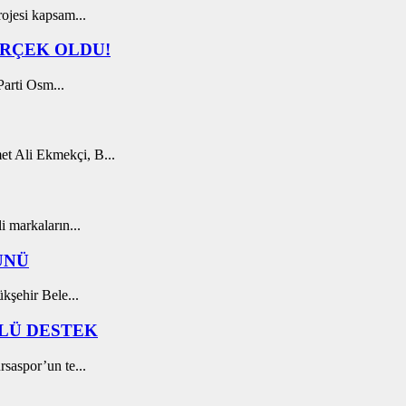
ojesi kapsam...
RÇEK OLDU!
arti Osm...
t Ali Ekmekçi, B...
 markaların...
ÜNÜ
kşehir Bele...
LÜ DESTEK
saspor’un te...