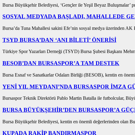
Bursa Büyükşehir Belediyesi, ‘Gençler ile Yeşil Beyaz Buluşmalar’ pr
SOSYAL MEDYADA BAŞLADI, MAHALLEDE GE
Bursa’da Tuna Mahallesi sakini Efe’nin sosyal medya üzerinden AK P
TSYD BURSA’DAN ‘ANI BİLETİ’ ÖNERİSİ
Türkiye Spor Yazarları Derneği (TSYD) Bursa Şubesi Başkanı Mehme
BESOB’DAN BURSASPOR’A TAM DESTEK
Bursa Esnaf ve Sanatkarlar Odaları Birliği (BESOB), kentin en önemli
YENİ YIL MEYDANI’NDA BURSASPOR İMZA G
Bursaspor Teknik Direktörü Pablo Martin Batalla ile futbolcular, Büyü
BURSA BÜYÜKŞEHİR’DEN BURSASPOR’A GÜÇ
Bursa Büyükşehir Belediyesi, kentin en önemli değerlerinden olan Bur
KUPADA RAKİP BANDIRMASPOR