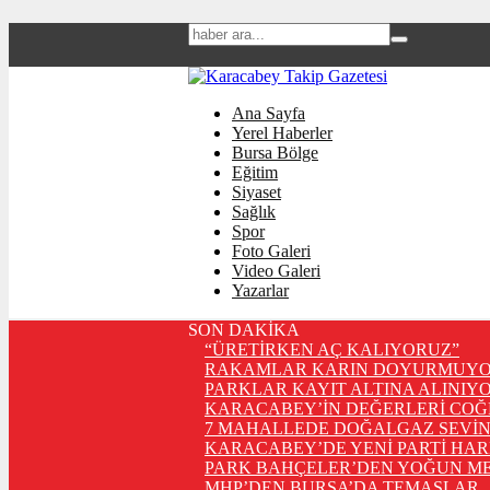
Ana Sayfa
Yerel Haberler
Bursa Bölge
Eğitim
Siyaset
Sağlık
Spor
Foto Galeri
Video Galeri
Yazarlar
SON DAKİKA
“ÜRETİRKEN AÇ KALIYORUZ”
RAKAMLAR KARIN DOYURMUYO
PARKLAR KAYIT ALTINA ALINIYO
KARACABEY’İN DEĞERLERİ COĞ
7 MAHALLEDE DOĞALGAZ SEVİN
KARACABEY’DE YENİ PARTİ HA
PARK BAHÇELER’DEN YOĞUN ME
MHP’DEN BURSA’DA TEMASLAR