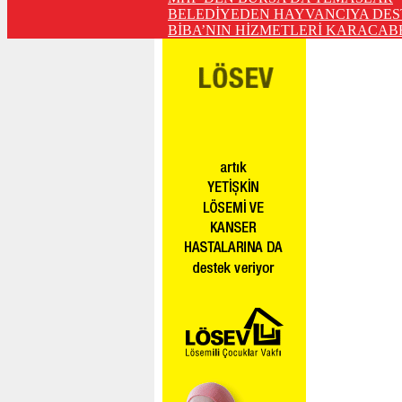
BELEDİYEDEN HAYVANCIYA DES
BİBA’NIN HİZMETLERİ KARACABE