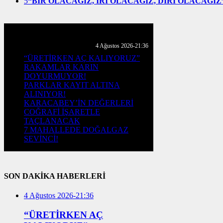
5
“BİR OLACAĞIZ, İRİ OLACAĞIZ, DİRİ OLACAĞIZ
GÜNLÜK HABER AKIŞI
4 Ağustos 2026-21:36
“ÜRETİRKEN AÇ KALIYORUZ”
RAKAMLAR KARIN
DOYURMUYOR!
PARKLAR KAYIT ALTINA
ALINIYOR!
KARACABEY’İN DEĞERLERİ
COĞRAFİ İŞARETLE
TAÇLANACAK
7 MAHALLEDE DOĞALGAZ
SEVİNCİ!
SON DAKİKA HABERLERİ
4 Ağustos 2026-21:36
“ÜRETİRKEN AÇ