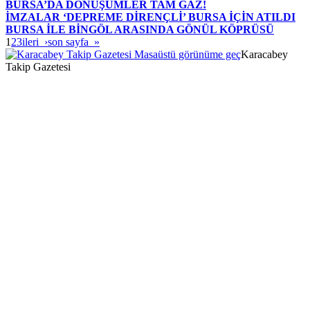
BURSA’DA DÖNÜŞÜMLER TAM GAZ!
İMZALAR ‘DEPREME DİRENÇLİ’ BURSA İÇİN ATILDI
BURSA İLE BİNGÖL ARASINDA GÖNÜL KÖPRÜSÜ
1
2
3
ileri ›
son sayfa »
Masaüstü görünüme geç
Karacabey
Takip Gazetesi
//makeup.orangebeauty.com/
https://www.salonyjardinlospinos.com/
Dene