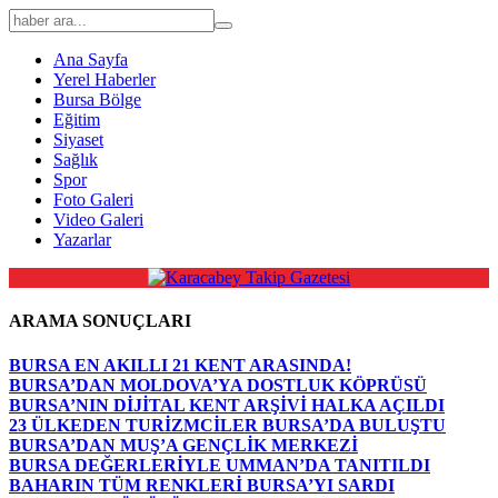
Ana Sayfa
Yerel Haberler
Bursa Bölge
Eğitim
Siyaset
Sağlık
Spor
Foto Galeri
Video Galeri
Yazarlar
ARAMA SONUÇLARI
BURSA EN AKILLI 21 KENT ARASINDA!
BURSA’DAN MOLDOVA’YA DOSTLUK KÖPRÜSÜ
BURSA’NIN DİJİTAL KENT ARŞİVİ HALKA AÇILDI
23 ÜLKEDEN TURİZMCİLER BURSA’DA BULUŞTU
BURSA’DAN MUŞ’A GENÇLİK MERKEZİ
BURSA DEĞERLERİYLE UMMAN’DA TANITILDI
BAHARIN TÜM RENKLERİ BURSA’YI SARDI